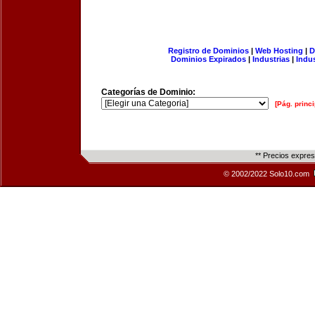
Registro de Dominios
|
Web Hosting
|
D
Dominios Expirados
|
Industrias
|
Indu
Categorías de Dominio:
[Pág. princi
** Precios expre
© 2002/2022 Solo10.com