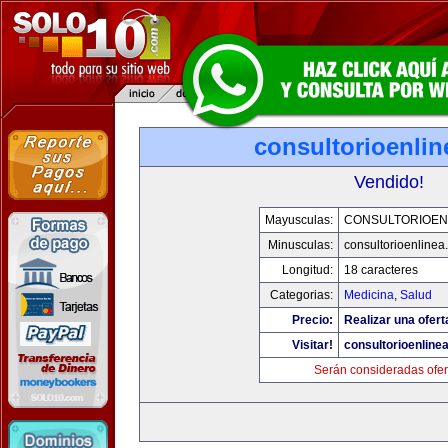
consultorioenli
Vendido!
Mayusculas:
CONSULTORIOEN
Minusculas:
consultorioenlinea
Longitud:
18 caracteres
Categorias:
Medicina
,
Salud
Precio:
Realizar una ofert
Visitar!
consultorioenline
Serán consideradas ofer