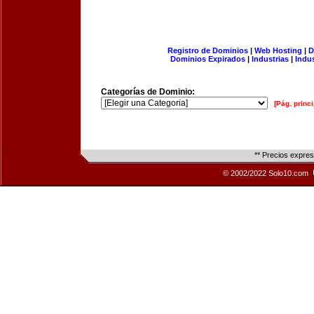
Registro de Dominios
|
Web Hosting
|
D
Dominios Expirados
|
Industrias
|
Indu
Categorías de Dominio:
[Pág. princi
** Precios expre
© 2002/2022 Solo10.com